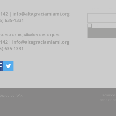
Correo electróni
3142 |
info@altagraciamiami.org
05) 635-1331
Sí, suscríbe
 a. m. a 6 p. m., sábado: 9 a. m. a 1 p. m.
3142 |
info@altagraciamiami.org
05) 635-1331
Términos
tegido por
Wix.
condicion