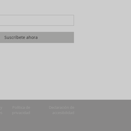
co
*
me a tu boletín.
*
Suscríbete ahora
 y
Política de
Declaración de
es
privacidad
accesibilidad